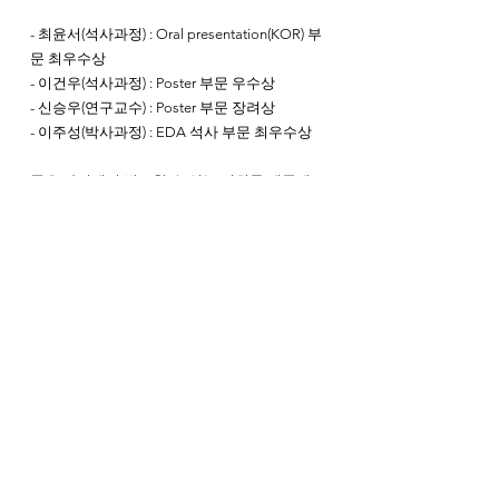
- 최윤서(석사과정) : Oral presentation(KOR) 부
문 최우수상
- 이건우(석사과정) : Poster 부문 우수상
- 신승우(연구교수) : Poster 부문 장려상
- 이주성(박사과정) : EDA 석사 부문 최우수상
좋은 자리에서 발표할 수 있는 기회를 제공해 
주신 대한운동사협회 및 대한운동학회 여러 관
계자분들께 감사의 말씀을 전하며, 무엇보다
도 항상 연구원들이 올바른 방향으로 나아갈 
수 있도록 지도해 주시는 김정훈 교수님 진심
으로 감사드립니다. ☺️
.
.
#운동학학술대회
#대한운동사협회
#대한운동
학회
#한국해양대학교
#스포츠의학연구실
#kmou_sportsmedicinelab
Latest Research and News