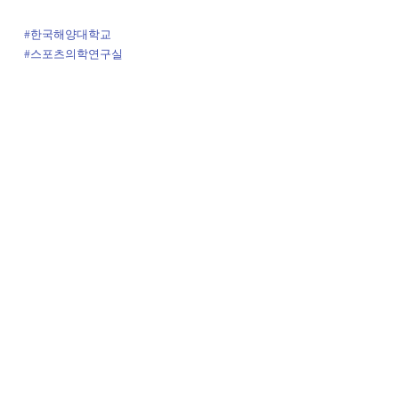
#한국해양대학교
#스포츠의학연구실
#kmou_sportsmedicinelab
Gallery
Sports & Exercise Medicine Laboratory
© 2025 by The Sports and Exercise Laboratory, Korea
Maritime & Ocean University